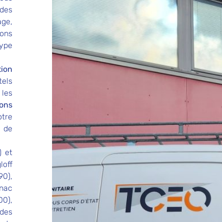
 des
age
,
ions
type
tion
tels
 les
ions
otre
n
de
) et
loff
0),
nac
0),
 des