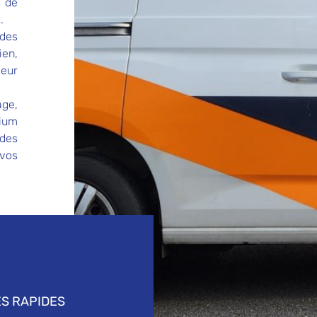
s de
.
 des
ien,
leur
age,
lium
 des
 vos
S RAPIDES