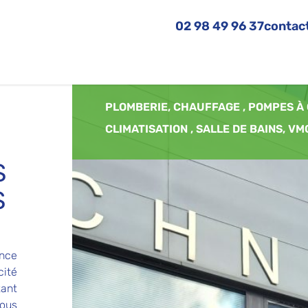
02 98 49 96 37
contac
PLOMBERIE
,
CHAUFFAGE
,
POMPES À
CLIMATISATION
,
SALLE DE BAINS
,
VM
S
S
ance
cité
tant
ous