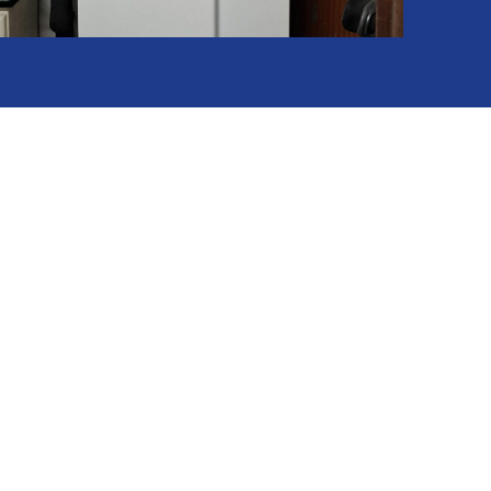
Remplacement d’une PAC géothermie
chauffage seul