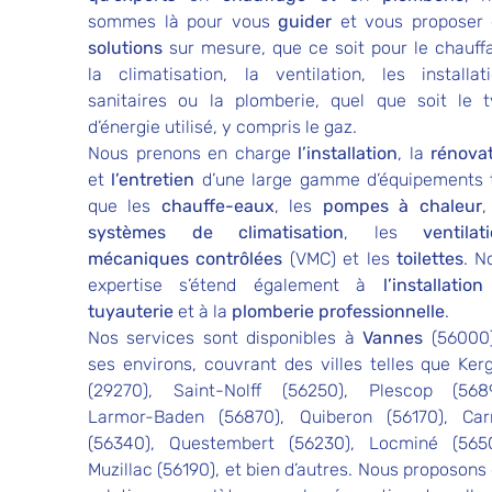
sommes là pour vous
guider
et vous proposer
solutions
sur mesure, que ce soit pour le
chauff
la
climatisation
, la
ventilation
, les installat
sanitaires
ou la
plomberie
, quel que soit le 
d’énergie utilisé, y compris le gaz.
Nous prenons en charge
l’installation
, la
rénova
et
l’entretien
d’une large gamme d’équipements 
que les
chauffe-eaux
, les
pompes à chaleur
,
systèmes de climatisation
, les
ventilat
mécaniques contrôlées
(VMC) et les
toilettes
. N
expertise s’étend également à
l’installatio
tuyauterie
et à la
plomberie professionnelle
.
Nos services sont disponibles à
Vannes
(56000
ses environs, couvrant des villes telles que Kerg
(29270), Saint-Nolff (56250), Plescop (5689
Larmor-Baden (56870), Quiberon (56170), Car
(56340), Questembert (56230), Locminé (5650
Muzillac (56190), et bien d’autres. Nous proposons